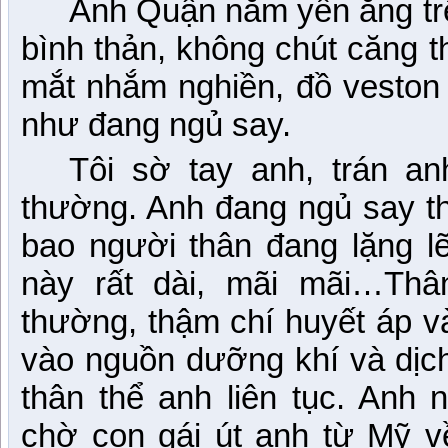
Anh Quận nằm yên ắng tr
bình thản, không chút căng t
mắt nhắm nghiền
,
đồ veston 
như đang ngủ say.
Tôi sờ tay anh, trán a
thường. Anh đang ngủ say thậ
bao người thân đang lặng l
này rất dài, mãi mãi…Thâ
thường, thậm chí huyết áp v
vào nguồn dưỡng khí và dịc
thân thể anh liên tục. Anh
chờ con gái út anh từ Mỹ về