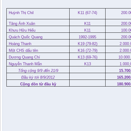
Huỳnh Thị Chil
K11 (67-74)
200.0
Tăng Ánh Xuân
K11
200.0
Khưu Hữu Hiếu
K11
100.0
Quách Quốc Quang
1992-1995
200.0
Hoàng Thanh
K19 (79-82)
2.000.
Một CHS dấu tên
K16 (72-79)
2.000.
Dương Quang Chí
K13 (69-76)
10.000
Nguyễn Thanh Mẫn
K13
1.000,
Tổng cộng 9/9 đến 21/9
15.700
Đầu kỳ tới 8/9/2012
165.200
Cộng dồn từ đầu kỳ
180.900