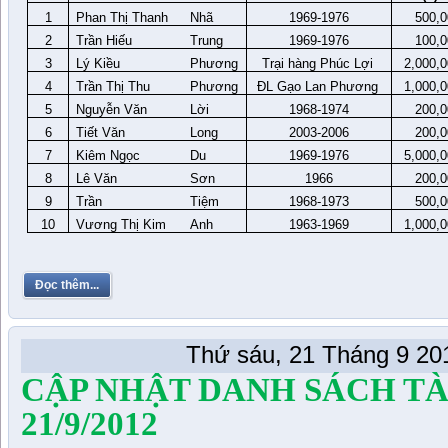
1
Phan Thị Thanh
Nhã
1969-1976
500,0
2
Trần Hiếu
Trung
1969-1976
100,0
3
Lý Kiều
Phương
Trại hàng Phúc Lợi
2,000,
4
Trần Thị Thu
Phương
ĐL Gạo Lan Phương
1,000,
5
Nguyễn Văn
Lời
1968-1974
200,0
6
Tiết Văn
Long
2003-2006
200,0
7
Kiêm Ngọc
Du
1969-1976
5,000,
8
Lê Văn
Sơn
1966
200,0
9
Trần
Tiệm
1968-1973
500,0
10
Vương Thị Kim
Anh
1963-1969
1,000,
Đọc thêm...
Thứ sáu, 21 Tháng 9 20
CẬP NHẬT DANH SÁCH TÀI
21/9/2012