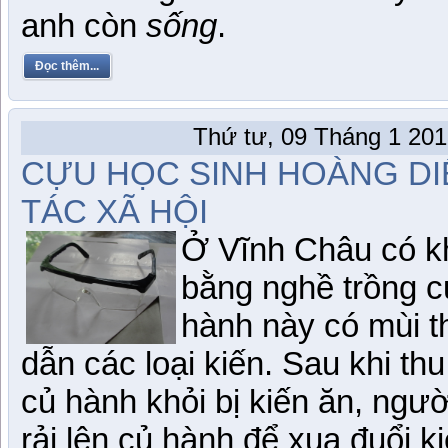
anh còn
sống
.
Đọc thêm...
Thứ tư, 09 Tháng 1 201
CỰU HỌC SINH HOÀNG DI
TÁC XÃ HỘI
Ở Vĩnh Châu có kh
bằng nghề trồng c
hành này có mùi t
dẫn các loại kiến. Sau khi th
củ hành khỏi bị kiến ăn, ngư
rải lên củ hành để xua đuổi 