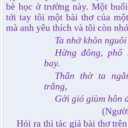
bè học ở trường này. Một buổi
tới tay tôi một bài thơ của mộ
mà anh yêu thích và tôi còn nh
Ta nhớ khôn nguôi
Hừng đông, phố l
bay.
Thẩn thờ ta ng
trắng,
Gởi gió giùm hôn 
(Người em
Hỏi ra thì tác giả bài thơ tr