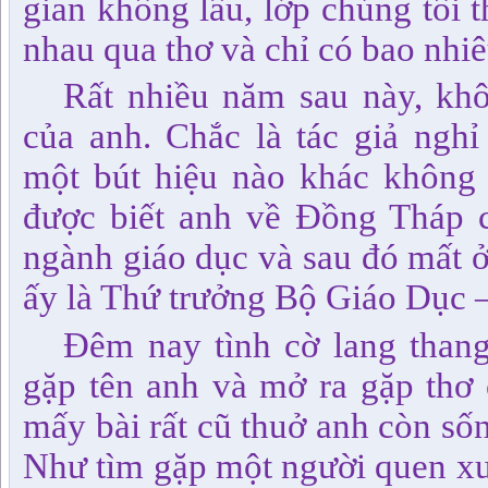
gian không lâu, lớp chúng tôi 
nhau qua thơ và chỉ có bao nhiê
Rất nhiều năm sau này, kh
của anh. Chắc là tác giả nghỉ 
một bút hiệu nào khác không 
được biết anh về Đồng Tháp c
ngành giáo dục và sau đó mất ở
ấy là Thứ trưởng Bộ Giáo Dục –
Đêm nay tình cờ lang thang 
gặp tên anh và mở ra gặp thơ
mấy bài rất cũ thuở anh còn số
Như tìm gặp một người quen xư