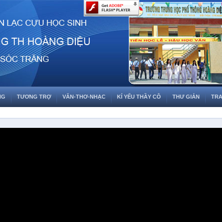
NG
TƯƠNG TRỢ
VĂN-THƠ-NHẠC
KỈ YẾU THẦY CÔ
THƯ GIẢN
TRA