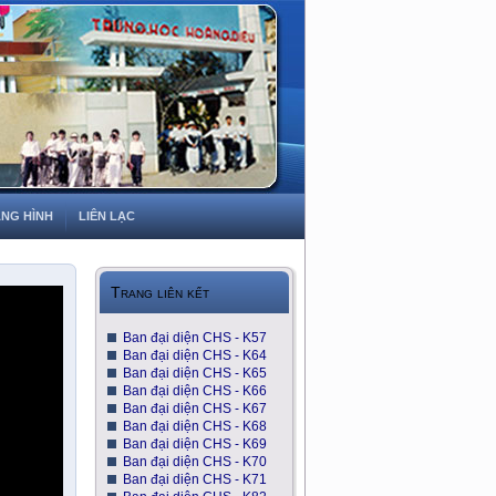
NG HÌNH
LIÊN LẠC
>> Mời quí Cô Thầy và đồng môn Hoàng Di
Trang liên kết
Ban đại diện CHS - K57
Ban đại diện CHS - K64
Ban đại diện CHS - K65
Ban đại diện CHS - K66
Ban đại diện CHS - K67
Ban đại diện CHS - K68
Ban đại diện CHS - K69
Ban đại diện CHS - K70
Ban đại diện CHS - K71