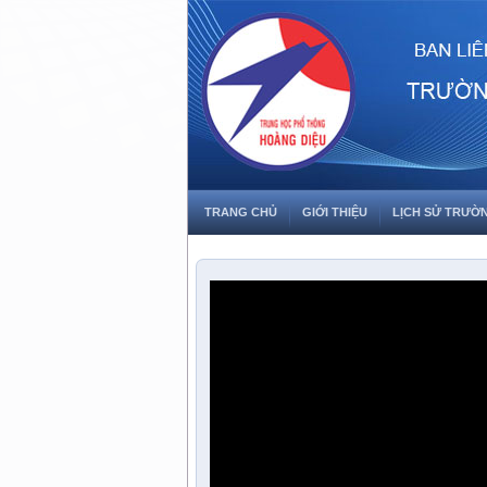
TRANG CHỦ
GIỚI THIỆU
LỊCH SỬ TRƯỜ